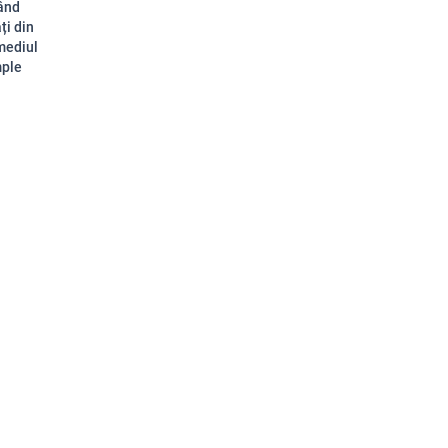
gând
ți din
 mediul
mple