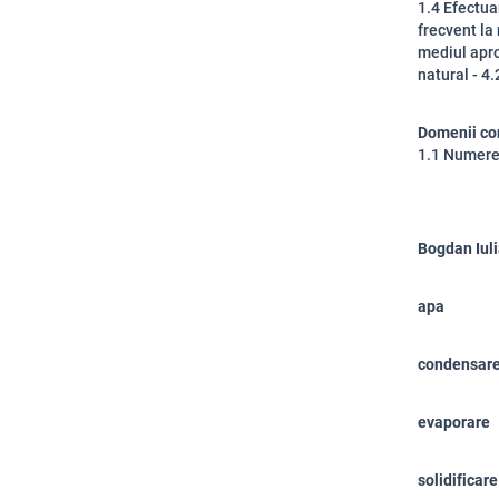
1.4 Efectua
frecvent la
mediul apro
natural - 4
Domenii co
1.1 Numere 
Bogdan Iul
apa
condensar
evaporare
solidificare