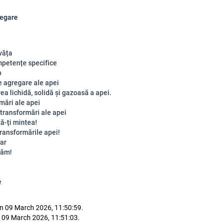
regare
văța
petențe specifice
p
e agregare ale apei
ea lichidă, solidă și gazoasă a apei.
mări ale apei
 transformări ale apei
ă-ți mintea!
transformările apei!
ar
lăm!
e
n 09 March 2026, 11:50:59.
 09 March 2026, 11:51:03.