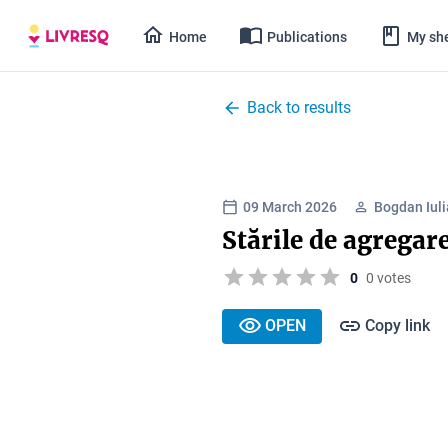
Home
Publications
My she
Back to results
09 March 2026
Bogdan Iul
Stările de agregare
0
0 votes
OPEN
Copy link