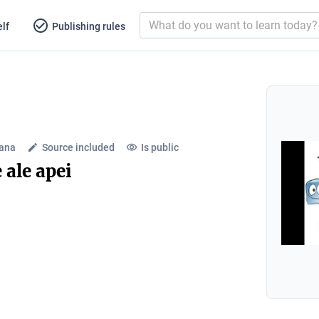
lf
Publishing rules
iana
Source included
Is public
 ale apei