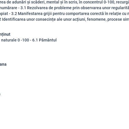
rea de adunări și scăderi, mental și în scris, în concentrul 0-100, recur
 numărare - 3.1 Rezolvarea de probleme prin observarea unor regularită
piat - 3.2 Manifestarea grijii pentru comportarea corectă în relație cu
.2 Identificarea unor consecințe ale unor acțiuni, fenomene, procese si
nținut
naturale 0 -100 - 6.1 Pământul
iana
e