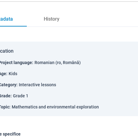
adata
History
ication
Project language
:
Romanian (ro, Română)
Age
:
Kids
Category
:
Interactive lessons
Grade
:
Grade 1
Topic
:
Mathematics and environmental exploration
 specifice