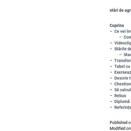
stări de ag
Cuprins
Ce vei în
Com
Videocli
Stările d
Star
Transfor
Tabel cu
Exerseaz
Descrie 
Chestion
Să calcu
Rebus
Diplomă
Referinț
Published o
Modified on