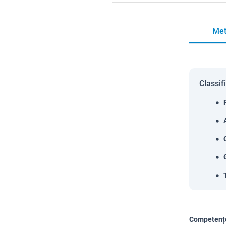
Met
Classif
Competențe