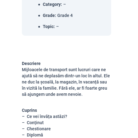
Category
:
–
Grade
:
Grade 4
Topic
:
–
Descriere
Mijloacele de transport sunt lucruri care ne
ajută să ne deplasăm dintr-un loc în altul. Ele
ne duc la școală, la magazin, în vacanță sau
în vizită la familie. Fără ele, ar fi foarte greu
să ajungem unde avem nevoie.
Cuprins
Ce vei învăța astăzi?
Conținut
Chestionare
Diplomă