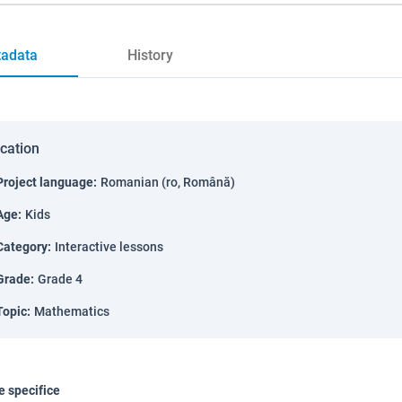
adata
History
ication
Project language
:
Romanian (ro, Română)
Age
:
Kids
Category
:
Interactive lessons
Grade
:
Grade 4
Topic
:
Mathematics
 specifice