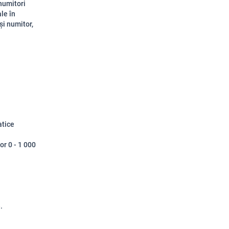
numitori
le în
și numitor,
atice
or 0 - 1 000
.