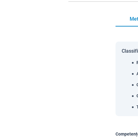
Met
Classif
Competențe