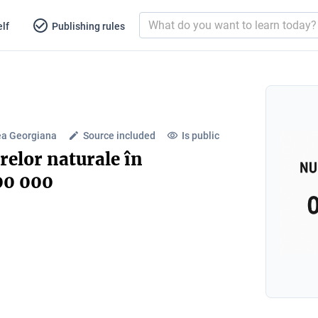
lf
Publishing rules
ea Georgiana
Source included
Is public
elor naturale în
00 000