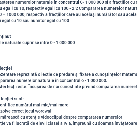
șterea numerelor naturale în concentrul 0- 1 000 000 și a fracțiilor cu 
u egali cu 10, respectiv egali cu 100 - 2.2 Compararea numerelor natura
0 – 1000 000, respectiv a fracțiilor care au același numărător sau acela
 egal cu 10 sau numitor egal cu 100
nținut
e naturale cuprinse între 0 - 1 000 000
lecției
zentare reprezintă o lecție de predare și fixare a cunoștințelor matem
ararea numerelor naturale în concentrul o - 1 000 000.
tei lecții este: Însușirea de noi cunoștințe privind compararea numerel
lecției sunt:
dentifice numărul mai mic/mai mare
ezolve corect jocul wordwall
rmărească cu atenție videoclipul despre compararea numerelor
ție va fi lucrată de elevii clasei a IV a, împreună cu doamna învățătoare