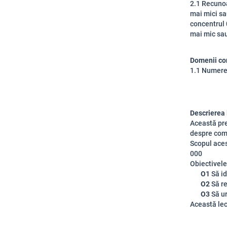
2.1 Recunoa
mai mici sa
concentrul 
mai mic sau
Domenii co
1.1 Numerel
Descrierea 
Această pre
despre comp
Scopul aces
000
Obiectivele 
O1
Să i
O2
Să r
O3
Să u
Această lec