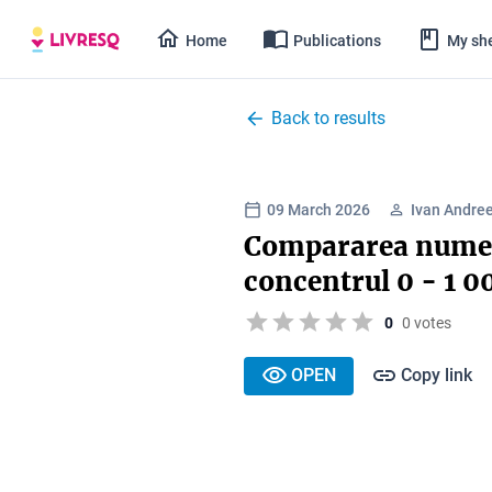
Home
Publications
My she
Back to results
09 March 2026
Ivan Andre
Compararea numer
concentrul 0 - 1 0
0
0 votes
OPEN
Copy link