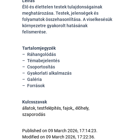
Leírás
Élő és élettelen testek tulajdonságainak
meghatározása. Testek, jelenségek és
folyamatok összehasonlítása. A viselkesésük
környezetre gyakorolt hatásának
felismerése.
Tartalomjegyzék
Ráhangolódás
Témabejelentés
Csoportosítás
Gyakorlati alkalmazás
Galéria
Források
Kulcsszavak
állatok, testfelépítés, fajok,, élőhely,
szaporodás
Published on 09 March 2026, 17:14:23.
Modified on 09 March 2026, 17:22:36.