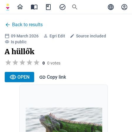
Back to results
09 March 2026
Egri Edit
Source included
Is public
A hüllők
0
0 votes
OPEN
Copy link