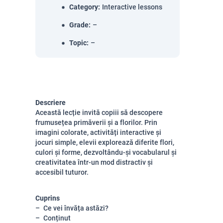
Category
:
Interactive lessons
Grade
:
–
Topic
:
–
Descriere
Această lecție invită copiii să descopere
frumusețea primăverii și a florilor. Prin
imagini colorate, activități interactive și
jocuri simple, elevii explorează diferite flori,
culori și forme, dezvoltându-și vocabularul și
creativitatea într-un mod distractiv și
accesibil tuturor.
Cuprins
Ce vei învăța astăzi?
Conținut