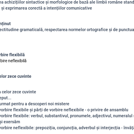
rea achizițiilor sintactice și morfologice de bază ale limbii române stan
 și exprimarea corectă a intențiilor comunicative
nținut
orectitudine gramaticală, respectarea normelor ortografice și de punctua
bire flexibilă
bire neflexibilă
lor zece cuvinte
 celor zece cuvinte
eput...
 urmat pentru a descoperi noi mistere
vorbire flexibile și părți de vorbire neflexibile - o privire de ansamblu
vorbire flexibile: verbul, substantivul, pronumele, adjectivul, numeralul ș
și exersăm
vorbire neflexibile: prepoziția, conjuncția, adverbul și interjecția - învă