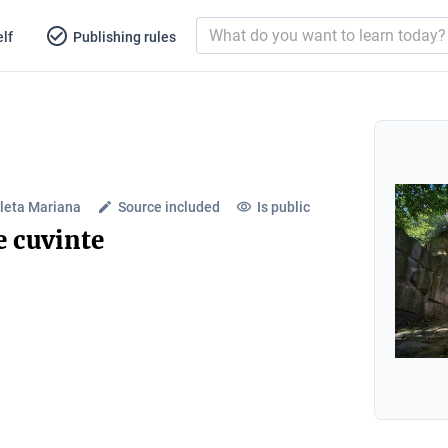
lf
Publishing rules
leta Mariana
Source included
Is public
e cuvinte