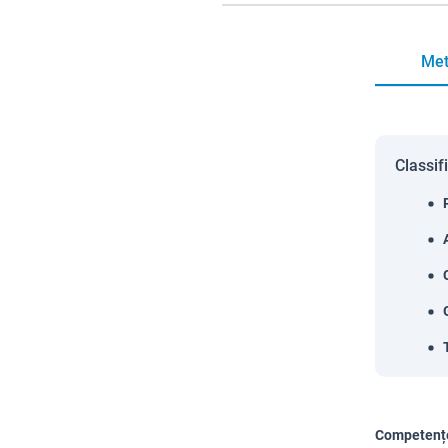
Met
Classif
Competențe