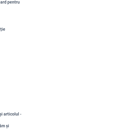
dard pentru
ție
i articolul -
țăm și