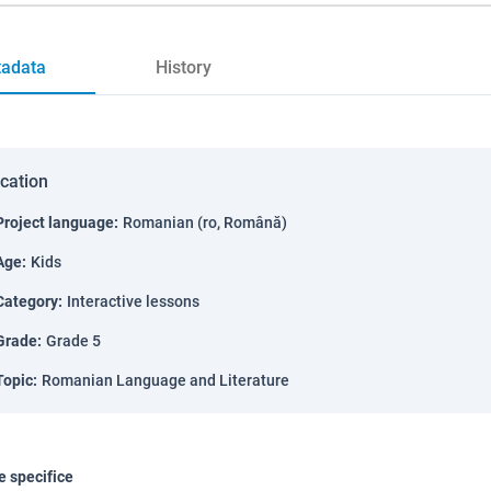
adata
History
ication
Project language
:
Romanian (ro, Română)
Age
:
Kids
Category
:
Interactive lessons
Grade
:
Grade 5
Topic
:
Romanian Language and Literature
 specifice