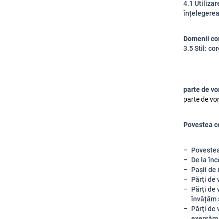
4.1 Utiliza
înțelegerea
Domenii co
3.5 Stil: c
parte de vor
parte de vor
Povestea ce
Povestea
De la înc
Pașii de
Părți de 
Părți de 
învățăm 
Părți de 
exersăm