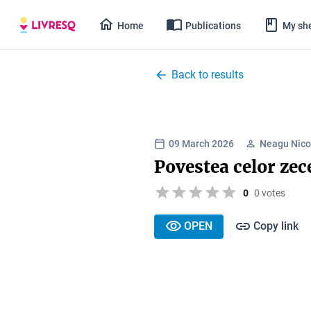
Home
Publications
My she
Back to results
09 March 2026
Neagu Nico
Povestea celor zec
0
0 votes
OPEN
Copy link