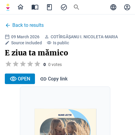
Back to results
09 March 2026
COTÎRGĂȘANU I. NICOLETA-MARIA
Source included
Is public
E ziua ta mămico
0
0 votes
OPEN
Copy link