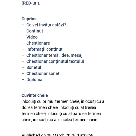
(RED-uri).
Cuprins
Ce vei învăța astăzi?
Conținut
Video
Chestionare
Informații conținut
Chestionar temă, idee, mesaj
Chestionar conținutul textului
Sonetul
Chestionar sonet
Diplomă
Cuvinte cheie
înlocuiți cu primul termen cheie, înlocuiți cu al
doilea termen cheie, înlocuiți cu al treilea
termen cheie, înlocuiți cu al parulea termen
cheie, înlocuiți cu al cincilea termen cheie
Published on 09 March 2026, 19:33:58.