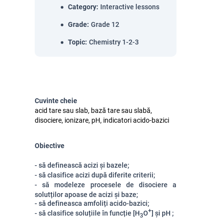
Category
:
Interactive lessons
Grade
:
Grade 12
Topic
:
Chemistry 1-2-3
Cuvinte cheie
acid tare sau slab, bază tare sau slabă,
disociere, ionizare, pH, indicatori acido-bazici
Obiective
- să definească acizi și bazele;
- să clasifice acizi după diferite criterii;
- să modeleze procesele de disociere a
solutților apoase de acizi și baze;
- să defineasca amfoliți acido-bazici;
+
- să clasifice soluțiile în funcție [H
O
] și pH ;
3