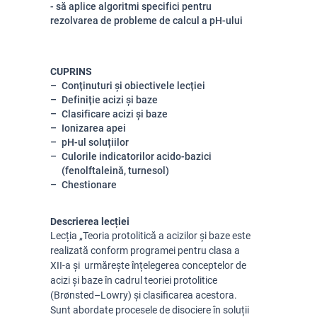
- să aplice algoritmi specifici pentru
rezolvarea de probleme de calcul a pH-ului
CUPRINS
Conținuturi și obiectivele lecției
Definiție acizi și baze
Clasificare acizi și baze
Ionizarea apei
pH-ul soluțiilor
Culorile indicatorilor acido-bazici
(fenolftaleină, turnesol)
Chestionare
Descrierea lecției
Lecția „Teoria protolitică a acizilor și baze este
realizată conform programei pentru clasa a
XII-a și urmărește înțelegerea conceptelor de
acizi și baze în cadrul teoriei protolitice
(Brønsted–Lowry) și clasificarea acestora.
Sunt abordate procesele de disociere în soluții