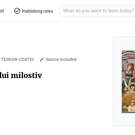
lf
Publishing rules
. TEODOR-COSTEL
Source included
lui milostiv