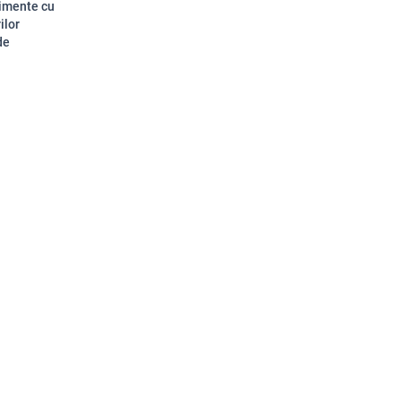
nimente cu
ilor
de