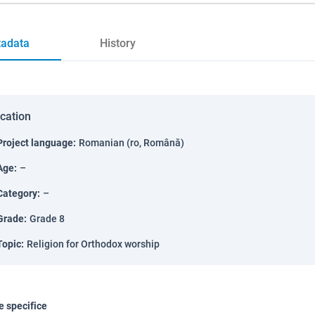
adata
History
ication
Project language
:
Romanian (ro, Română)
Age
:
–
Category
:
–
Grade
:
Grade 8
Topic
:
Religion for Orthodox worship
 specifice