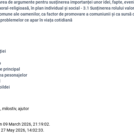
rea de argumente pentru susținerea importanței unor idei, fapte, eve
ral-religioasă, în plan individual și social - 3.1 Susținerea rolului valor
comune ale oamenilor, ca factor de promovare a comuniunii și ca sursă 
 problemelor ce apar în viața cotidiană
ției
p
e principal
ea pesonajelor
l
pildei
milostiv, ajutor
n 09 March 2026, 21:19:02.
 27 May 2026, 14:02:33.