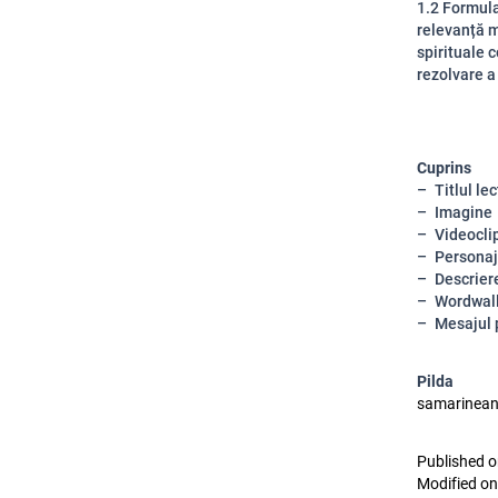
1.2 Formula
relevanță mo
spirituale 
rezolvare a
Cuprins
Titlul lec
Imagine
Videocli
Personaj
Descrier
Wordwal
Mesajul 
Pilda
samarinean, 
Published o
Modified on