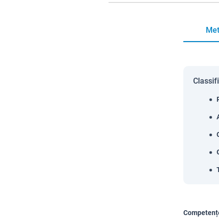
Met
Classif
Competențe