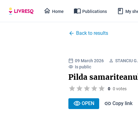
Home
Publications
My she
Back to results
09 March 2026
STANCIU G
Is public
Pilda samariteanu
0
0 votes
OPEN
Copy link