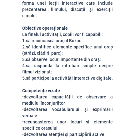
forma unei lecții interactive care include
prezentarea filmului, discuții și exerciții
simple.
Obiective operaționale
La finalul activității, copiii vor fi capabili:
1.să recunoască orașul Buzău;
2.să identifice elemente specifice unui oraș
(străzi, clădiri, parc);
3.să observe locuri importante din oraș;
4.să răspundă la întrebări simple despre
filmul vizionat;
5.să participe la activități interactive digitale.
Competențe vizate
•dezvoltarea capacității de observare a
mediului înconjurător
•dezvoltarea vocabularului și exprimării
verbale
•recunoașterea unor locuri și elemente
specifice orașului
•dezvoltarea atenției și participării active