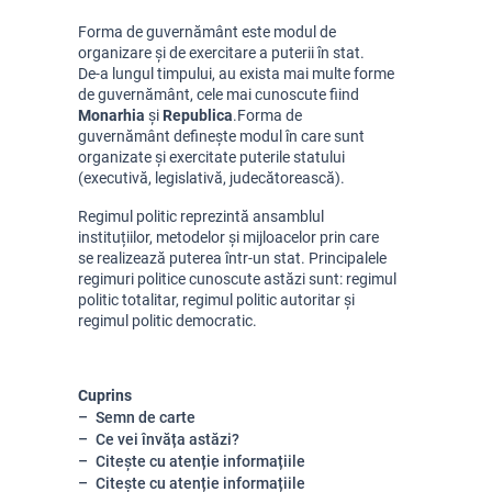
Forma de guvernământ este modul de 
organizare și de exercitare a puterii în stat.
De-a lungul timpului, au exista mai multe forme 
de guvernământ, cele mai cunoscute fiind 
Monarhia
 și 
Republica
.
Forma de 
guvernământ definește modul în care sunt 
organizate și exercitate puterile statului 
(executivă, legislativă, judecătorească). 
Regimul politic reprezintă ansamblul 
instituțiilor, metodelor și mijloacelor prin care 
se realizează puterea într-un stat. 
Principalele 
regimuri politice cunoscute astăzi sunt: regimul 
politic totalitar, regimul politic autoritar și 
regimul politic democratic.
Cuprins
Semn de carte
Ce vei învăța astăzi?
Citește cu atenție informațiile
Citește cu atenție informațiile