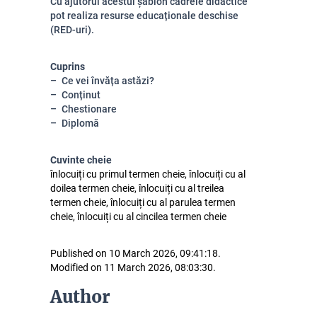
Cu ajutorul acestui șablon cadrele didactice
pot realiza resurse educaționale deschise
(RED-uri).
Cuprins
Ce vei învăța astăzi?
Conținut
Chestionare
Diplomă
Cuvinte cheie
înlocuiți cu primul termen cheie, înlocuiți cu al
doilea termen cheie, înlocuiți cu al treilea
termen cheie, înlocuiți cu al parulea termen
cheie, înlocuiți cu al cincilea termen cheie
Published on 10 March 2026, 09:41:18.
Modified on 11 March 2026, 08:03:30.
Author