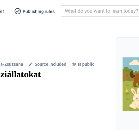
lf
Publishing rules
ma-Zsuzsana
Source included
Is public
ziállatokat