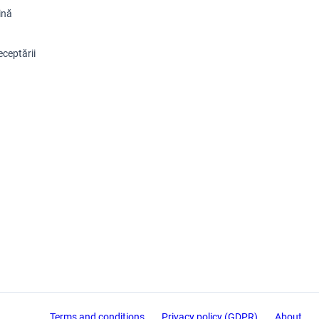
ină
eceptării
Terms and conditions
Privacy policy (GDPR)
About