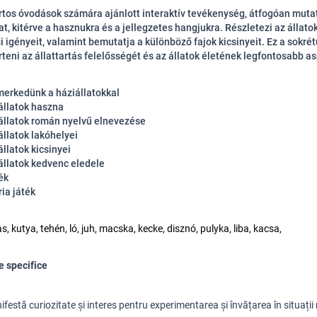
tos óvodások számára ajánlott interaktív tevékenység, átfogóan mutat
at, kitérve a hasznukra és a jellegzetes hangjukra. Részletezi az állato
i igényeit, valamint bemutatja a különböző fajok kicsinyeit. Ez a sokré
teni az állattartás felelősségét és az állatok életének legfontosabb as
erkedünk a háziállatokkal
iállatok haszna
iállatok román nyelvű elnevezése
állatok lakóhelyei
állatok kicsinyei
iállatok kedvenc eledele
ék
ia játék
, kutya, tehén, ló, juh, macska, kecke, disznó, pulyka, liba, kacsa,
 specifice
festă curiozitate și interes pentru experimentarea și învățarea în situații 