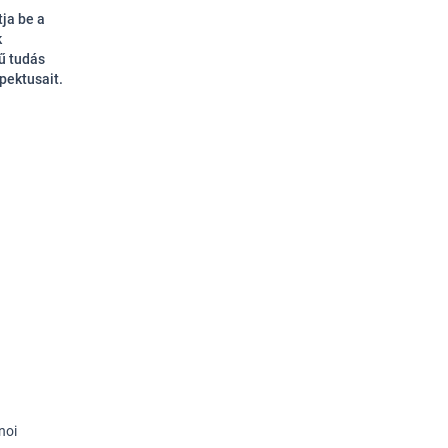
ja be a
k
tű tudás
pektusait.
noi