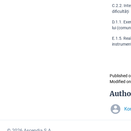
C.2.2. Inte
dificultăți
D.1.1. Exer
lui (comun
E.1.5. Real
instrument
Published o
Modified on
Autho
Ko
© 2026 Ascendia S.A.