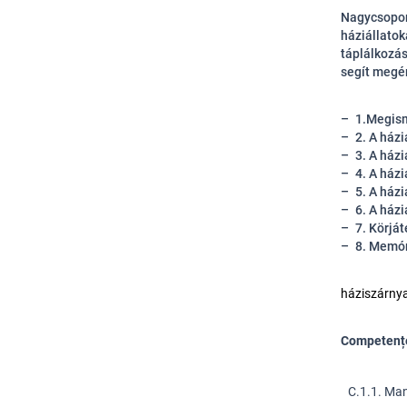
Nagycsopor
háziállatok
táplálkozás
segít megér
1.Megism
2. A ház
3. A ház
4. A házi
5. A házi
6. A ház
7. Körját
8. Memór
háziszárnyas
Competențe
C.1.1. Mani