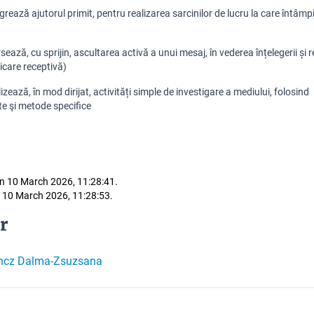
grează ajutorul primit, pentru realizarea sarcinilor de lucru la care întâmp
sează, cu sprijin, ascultarea activă a unui mesaj, în vederea înțelegerii și r
icare receptivă)
izează, în mod dirijat, activități simple de investigare a mediului, folosind
e şi metode specifice
n 10 March 2026, 11:28:41.
 10 March 2026, 11:28:53.
r
ncz Dalma-Zsuzsana