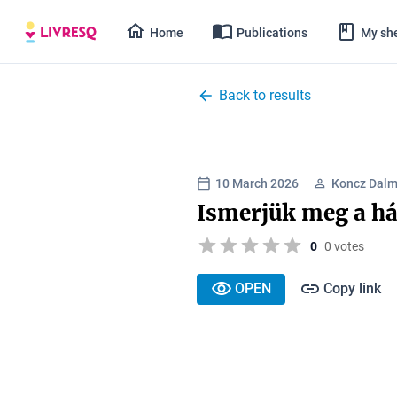
Home
Publications
My she
Back to results
10 March 2026
Koncz Dal
Ismerjük meg a há
0
0 votes
OPEN
Copy link