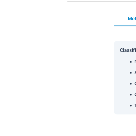
Met
Classif