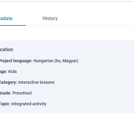
adata
History
ication
Project language
:
Hungarian (hu, Magyar)
Age
:
Kids
Category
:
Interactive lessons
Grade
:
Preschool
Topic
:
Integrated activity