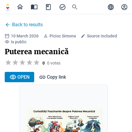
Back to results
10 March 2026
Picioc Simona
Source included
Is public
Puterea mecanică
0
0 votes
OPEN
Copy link