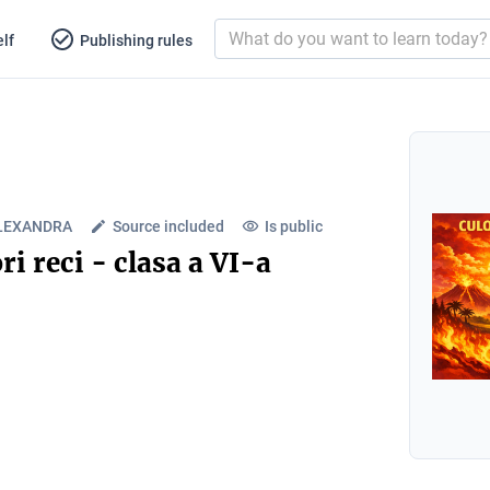
lf
Publishing rules
ALEXANDRA
Source included
Is public
ri reci - clasa a VI-a