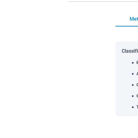
Met
Classif