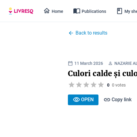
Home
Publications
My she
Back to results
11 March 2026
NAZARIE 
Culori calde și culo
0
0 votes
OPEN
Copy link