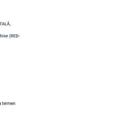
ITALĂ,
chise (RED-
lea termen