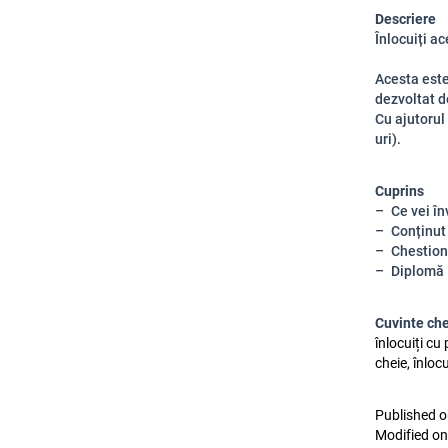
Descriere
Înlocuiți a
Acesta est
dezvoltat d
Cu ajutorul
uri).
Cuprins
Ce vei în
Conținut
Chestion
Diplomă
Cuvinte ch
înlocuiți cu
cheie, înloc
Published o
Modified on