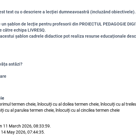
cest text cu o descriere a lecției dumneavoastră (incluzând obiectivele).
e un șablon de lecție pentru profesorii din PROIECTUL PEDAGOGIE DIG
e către echipa LIVRESQ.
 acestui șablon cadrele didactice pot realiza resurse educaționale des
văța astăzi?
are
eie
 primul termen cheie, înlocuiți cu al doilea termen cheie, înlocuiți cu al trei
uiți cu al parulea termen cheie, înlocuiți cu al cincilea termen cheie
n 11 March 2026, 08:33:59.
 14 May 2026, 07:44:35.