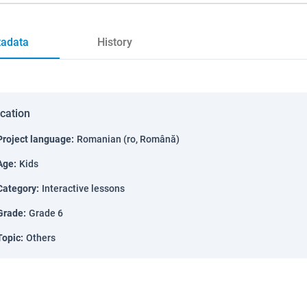
adata
History
ication
Project language
:
Romanian (ro, Română)
Age
:
Kids
Category
:
Interactive lessons
Grade
:
Grade 6
Topic
:
Others