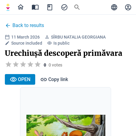
Back to results
11 March 2026
SÎRBU NATALIA GEORGIANA
Source included
Is public
Urechiușă descoperă primăvara
0
0 votes
OPEN
Copy link