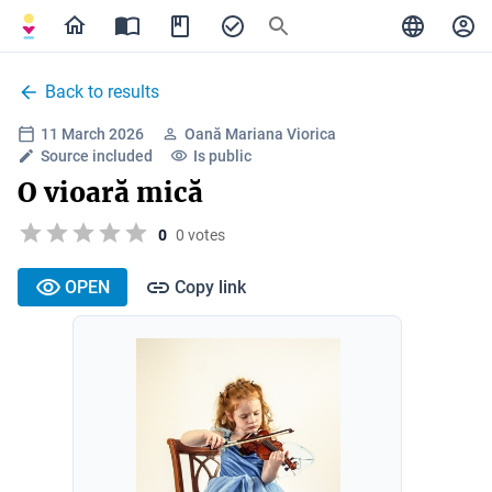
Back to results
11 March 2026
Oană Mariana Viorica
Source included
Is public
O vioară mică
0
0 votes
OPEN
Copy link