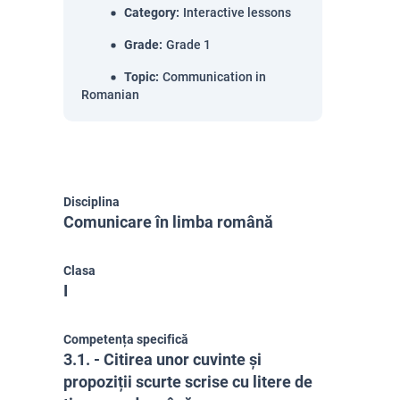
Category
:
Interactive lessons
Grade
:
Grade 1
Topic
:
Communication in
Romanian
Disciplina
Comunicare în limba română
Clasa
I
Competența specifică
3.1. - Citirea unor cuvinte și
propoziții scurte scrise cu litere de