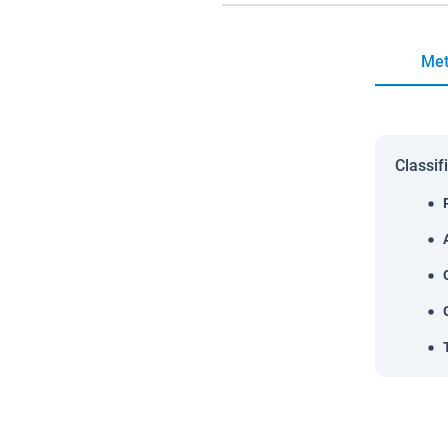
Met
Classif