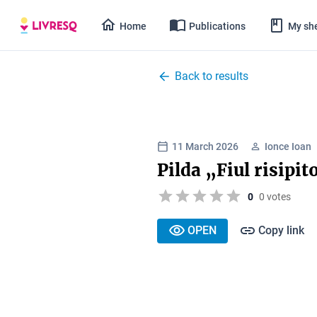
Home
Publications
My she
Back to results
11 March 2026
Ionce Ioan
Pilda „Fiul risipit
0
0 votes
OPEN
Copy link