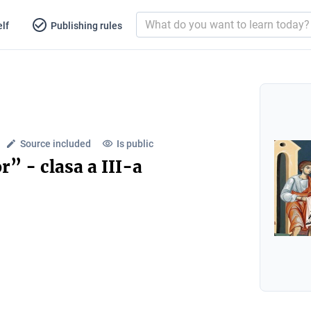
lf
Publishing rules
Source included
Is public
or” - clasa a III-a