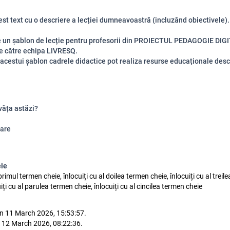
cest text cu o descriere a lecției dumneavoastră (incluzând obiectivele).
e un șablon de lecție pentru profesorii din PROIECTUL PEDAGOGIE DIG
e către echipa LIVRESQ.
 acestui șablon cadrele didactice pot realiza resurse educaționale des
văța astăzi?
are
eie
 primul termen cheie, înlocuiți cu al doilea termen cheie, înlocuiți cu al trei
uiți cu al parulea termen cheie, înlocuiți cu al cincilea termen cheie
n 11 March 2026, 15:53:57.
 12 March 2026, 08:22:36.