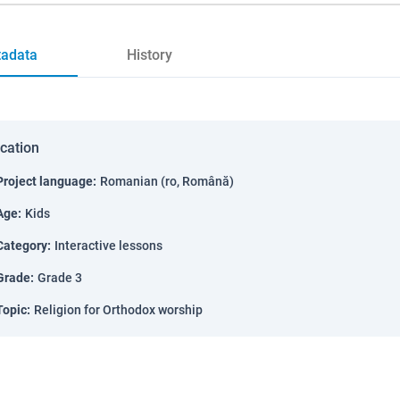
adata
History
ication
Project language
:
Romanian (ro, Română)
Age
:
Kids
Category
:
Interactive lessons
Grade
:
Grade 3
Topic
:
Religion for Orthodox worship