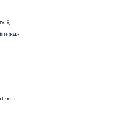
ITALĂ,
chise (RED-
lea termen