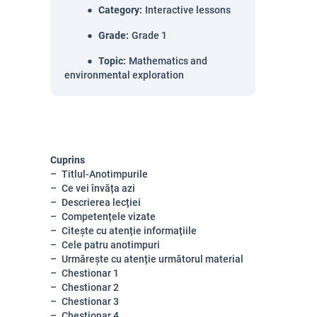
Category
:
Interactive lessons
Grade
:
Grade 1
Topic
:
Mathematics and
environmental exploration
Cuprins
Titlul-Anotimpurile
Ce vei învăța azi
Descrierea lecției
Competențele vizate
Citește cu atenție informațiile
Cele patru anotimpuri
Urmărește cu atenție următorul material
Chestionar 1
Chestionar 2
Chestionar 3
Chestionar 4