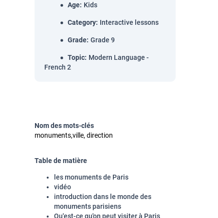
Age
:
Kids
Category
:
Interactive lessons
Grade
:
Grade 9
Topic
:
Modern Language -
French 2
Nom des mots-clés
monuments,ville, direction
Table de matière
les monuments de Paris
vidéo
introduction dans le monde des
monuments parisiens
Qu'est-ce qu'on peut visiter à Paris