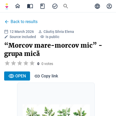
Back to results
12 March 2026
Căutiș Silvia Elena
Source included
Is public
“Morcov mare-morcov mic” -
grupa mică
0
0 votes
OPEN
Copy link