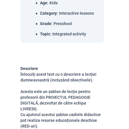
Age
:
Kids
Category
:
Interactive lessons
Grade
:
Preschool
Topic
:
Integrated activity
Descriere
Înlocuiți acest text cu o descriere a lecției
dumneavoastră (incluzând obiectivele).
Acesta este un șablon de lecție pentru
profesorii din PROIECTUL PEDAGOGIE
DIGITALĂ, dezvoltat de către echipa
LIVRESQ.
Cu ajutorul acestui șablon cadrele didactice
pot realiza resurse educaționale deschise
(RED-uri).