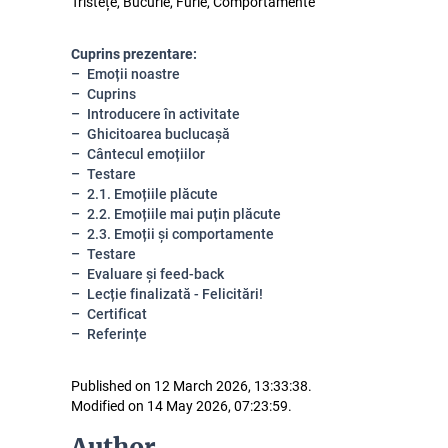
Tristețe, Bucurie, Furie, Comportamente
Cuprins prezentare:
Emoții noastre
Cuprins
Introducere în activitate
Ghicitoarea buclucașă
Cântecul emoțiilor
Testare
2.1. Emoțiile plăcute
2.2. Emoțiile mai puțin plăcute
2.3. Emoții și comportamente
Testare
Evaluare și feed-back
Lecție finalizată - Felicitări!
Certificat
Referințe
Published on 12 March 2026, 13:33:38.
Modified on 14 May 2026, 07:23:59.
Author