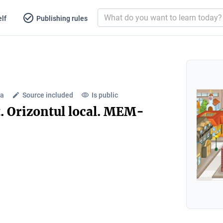
lf
Publishing rules
ca
Source included
Is public
t. Orizontul local. MEM-