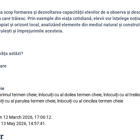
ca scop formarea și dezvoltarea capacității elevilor de a observa și des
 care trăiesc. Prin exemple din viața cotidiană, elevii vor înțelege noți
opiat și orizont local, analizând elemente din mediul natural și construi
lești și împrejurimile acesteia.
văța astăzi?
are
eie
 primul termen cheie, înlocuiți cu al doilea termen cheie, înlocuiți cu al trei
uiți cu al parulea termen cheie, înlocuiți cu al cincilea termen cheie
n 12 March 2026, 17:06:12.
 13 May 2026, 14:57:41.
r