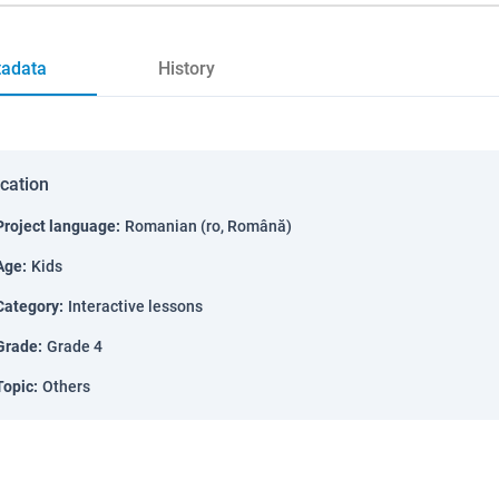
adata
History
ication
Project language
:
Romanian (ro, Română)
Age
:
Kids
Category
:
Interactive lessons
Grade
:
Grade 4
Topic
:
Others