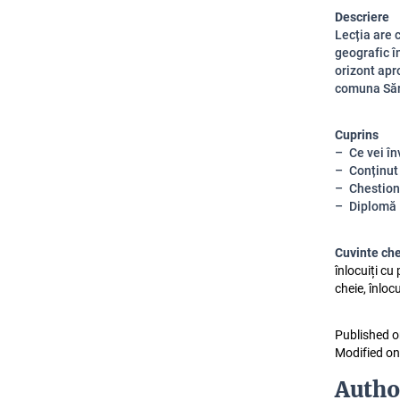
Descriere
Lecția are 
geografic în
orizont apr
comuna Săru
Cuprins
Ce vei în
Conținut
Chestion
Diplomă
Cuvinte ch
înlocuiți cu
cheie, înloc
Published o
Modified on
Autho