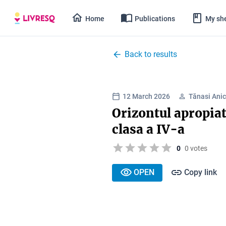
Home
Publications
My she
Back to results
12 March 2026
Tănasi Ani
Orizontul apropia
clasa a IV-a
0
0 votes
OPEN
Copy link