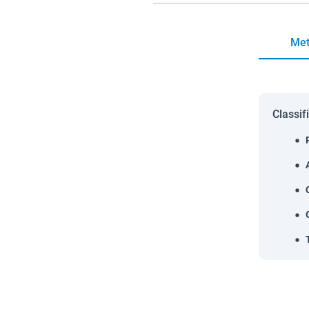
Met
Classif