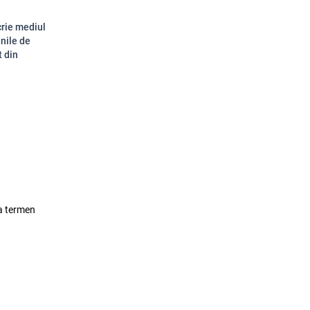
crie mediul
unile de
t din
lea termen