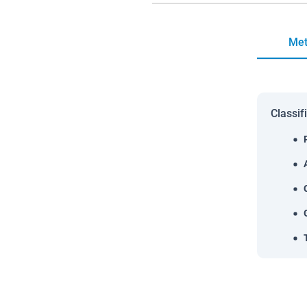
Met
Classif