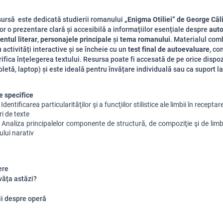
ursă este dedicată studierii romanului
„Enigma Otiliei” de George Căl
lor o prezentare clară și accesibilă a informațiilor esențiale despre
auto
entul literar
,
personajele principale
și
tema romanului
. Materialul com
 activități interactive și se încheie cu un
test final de autoevaluare
, co
rifica înțelegerea textului. Resursa poate fi accesată de pe orice dispoz
bletă, laptop) și este ideală pentru învățare individuală sau ca suport la
 specifice
 Identificarea particularităţilor şi a funcţiilor stilistice ale limbii în receptare
ri de texte
 Analiza principalelor componente de structură, de compoziţie şi de limba
ului narativ  
ere
văța astăzi?
ii despre operă