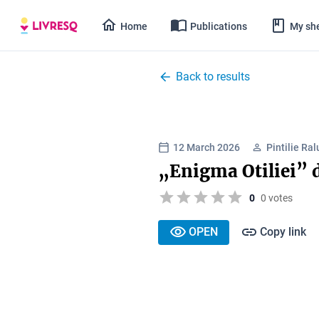
Home
Publications
My she
Back to results
12 March 2026
Pintilie Ra
„Enigma Otiliei” 
0
0 votes
OPEN
Copy link