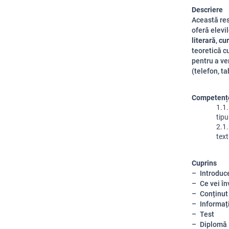
Descriere
Această res
oferă elevi
literară
,
cur
teoretică cu
pentru a ve
(telefon, ta
Competențe
1.1.
tipu
2.1.
text
Cuprins
Introduc
Ce vei în
Conținut
Informaț
Test
Diplomă