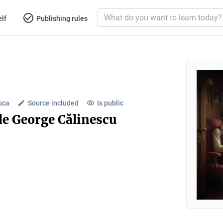
lf
Publishing rules
luca
Source included
Is public
de George Călinescu