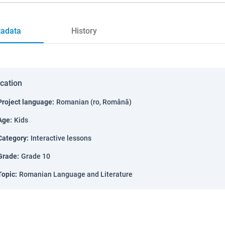
adata
History
ication
Project language
:
Romanian (ro, Română)
Age
:
Kids
Category
:
Interactive lessons
Grade
:
Grade 10
Topic
:
Romanian Language and Literature