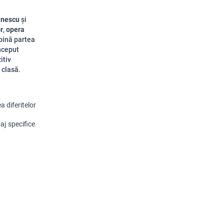
inescu
și
r
,
opera
bină partea
nceput
itiv
 clasă.
a diferitelor 
j specifice 