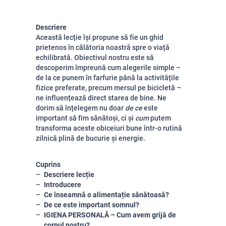
Descriere
Această lecție își propune să fie un ghid
prietenos în călătoria noastră spre o viață
echilibrată. Obiectivul nostru este să
descoperim împreună cum alegerile simple –
de la ce punem în farfurie până la activitățile
fizice preferate, precum mersul pe bicicletă –
ne influențează direct starea de bine. Ne
dorim să înțelegem nu doar
de ce
este
important să fim sănătoși, ci și
cum
putem
transforma aceste obiceiuri bune într-o rutină
zilnică plină de bucurie și energie.
Cuprins
Descriere lecție
Introducere
Ce înseamnă o alimentație sănătoasă?
De ce este important somnul?
IGIENA PERSONALĂ – Cum avem grijă de
corpul nostru?