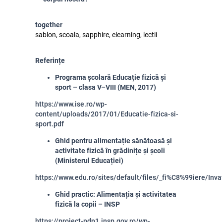
together
sablon, scoala, sapphire, elearning, lectii
Referințe
Programa școlară Educație fizică și
sport – clasa V–VIII (MEN, 2017)
https://www.ise.ro/wp-
content/uploads/2017/01/Educatie-fizica-si-
sport.pdf
Ghid pentru alimentație sănătoasă și
activitate fizică în grădinițe și școli
(Ministerul Educației)
https://www.edu.ro/sites/default/files/_fi%C8%99ie
Ghid practic: Alimentația și activitatea
fizică la copii – INSP
https://proiect-pdp1.insp.gov.ro/wp-