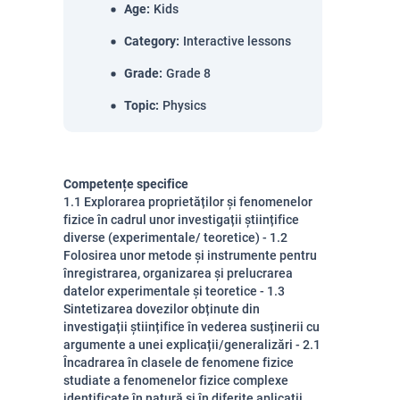
Age
:
Kids
Category
:
Interactive lessons
Grade
:
Grade 8
Topic
:
Physics
Competențe specifice
1.1 Explorarea proprietăților și fenomenelor
fizice în cadrul unor investigații științifice
diverse (experimentale/ teoretice) - 1.2
Folosirea unor metode și instrumente pentru
înregistrarea, organizarea și prelucrarea
datelor experimentale și teoretice - 1.3
Sintetizarea dovezilor obținute din
investigații științifice în vederea susținerii cu
argumente a unei explicații/generalizări - 2.1
Încadrarea în clasele de fenomene fizice
studiate a fenomenelor fizice complexe
identificate în natură și în diferite aplicații