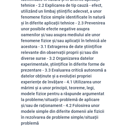
tehnice - 2.2 Explicarea de tip cauză - efect,
utilizând un limbaj științific adecvat, a unor
fenomene fizice simple identificate în natură
și în diferite aplicații tehnice - 2.3 Prevenirea
unor posibile efecte negative asupra
oamenilor și/sau asupra mediului ale unor
fenomene fizice și/sau aplicații în tehnică ale
acestora - 3.1 Extragerea de date științifice
relevante din observații proprii și/sau din
diverse surse - 3.2 Organizarea datelor
experimentale, științifice în diferite forme de
prezentare - 3.3 Evaluarea critică autonomă a
datelor obținute și a evoluției propriei
experiențe de învățare - 4.1 Utilizarea unor
mărimi și a unor principii, teoreme, legi,
modele fizice pentru a răspunde argumentat
la probleme/situații-problemă de aplicare
și/sau de raționament - 4.2 Folosirea unor
modele simple din diferite domenii ale fizicii
în rezolvarea de probleme simple/situații
problemă