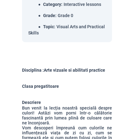
Category
:
Interactive lessons
Grade
:
Grade 0
Topic
:
Visual Arts and Practical
Skills
Disciplina :Arte vizuale si abilitati practice
Clasa pregatitoare
Descriere
Bun venit la lecția noastră specială despre
culori! Astăzi vom porni într-o călătorie
fascinantă prin lumea plină de culoare care
ne înconjoară.
Vom descoperi împreună cum culorile ne
influențează viața de zi cu zi, cum se
formează ele și cum putem folosi culorile în