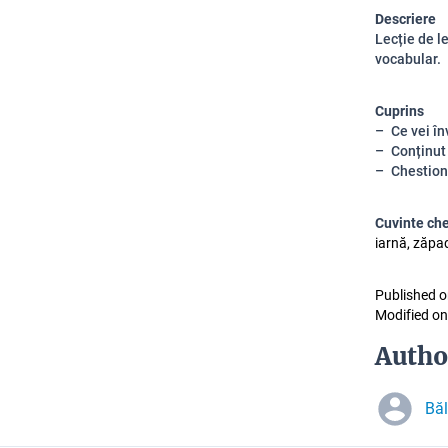
Descriere
Lecție de le
vocabular.
Cuprins
Ce vei în
Conținut
Chestion
Cuvinte ch
iarnă, zăpad
Published o
Modified on
Autho
Bă