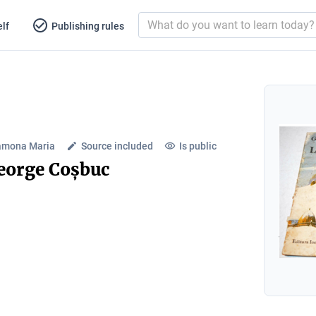
lf
Publishing rules
amona Maria
Source included
Is public
George Coșbuc