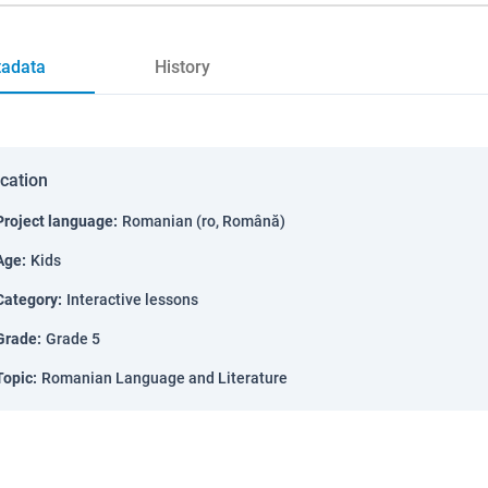
adata
History
ication
Project language
:
Romanian (ro, Română)
Age
:
Kids
Category
:
Interactive lessons
Grade
:
Grade 5
Topic
:
Romanian Language and Literature