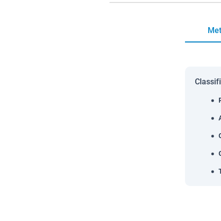
Met
Classif