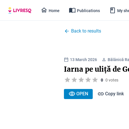
Home
Publications
My she
Back to results
13 March 2026
Bălănică R
Iarna pe uliță de 
0
0 votes
OPEN
Copy link