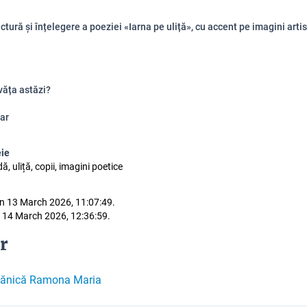
ctură și înțelegere a poeziei «Iarna pe uliță», cu accent pe imagini artis
văța astăzi?
ar
eie
ă, uliță, copii, imagini poetice
n 13 March 2026, 11:07:49.
 14 March 2026, 12:36:59.
r
lănică Ramona Maria