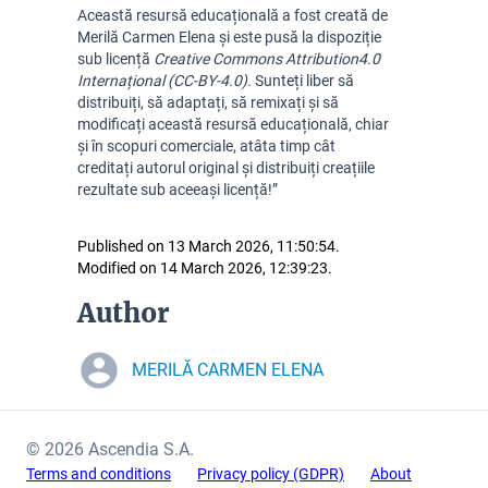
Această resursă educațională a fost creată de
Merilă Carmen Elena și este pusă la dispoziție
sub licență
Creative Commons Attribution
4.0
Internațional (CC-BY-4.0).
Sunteți liber să
distribuiți, să adaptați, să remixați și să
modificați această resursă educațională, chiar
și în scopuri comerciale, atâta timp cât
creditați autorul original și distribuiți creațiile
rezultate sub aceeași licență!”
Published on 13 March 2026, 11:50:54.
Modified on 14 March 2026, 12:39:23.
Author
MERILĂ CARMEN ELENA
© 2026 Ascendia S.A.
Terms and conditions
Privacy policy (GDPR)
About