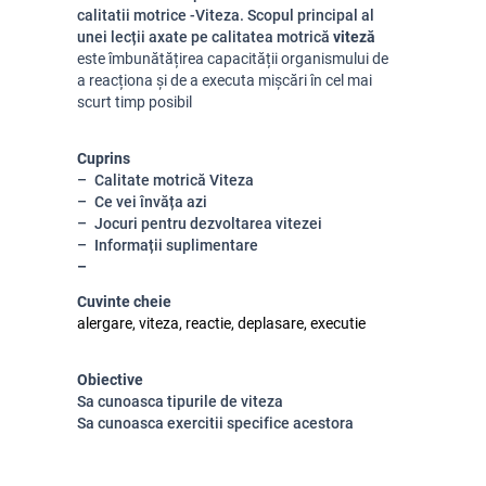
calitatii motrice -Viteza.
Scopul principal al
unei lecții axate pe calitatea motrică
viteză
este îmbunătățirea capacității organismului de
a reacționa și de a executa mișcări în cel mai
scurt timp posibil
Cuprins
Calitate motrică Viteza
Ce vei învăța azi
Jocuri pentru dezvoltarea vitezei
Informații suplimentare
Cuvinte cheie
alergare, viteza, reactie, deplasare, executie
Obiective
Sa cunoasca tipurile de viteza
Sa cunoasca exercitii specifice acestora