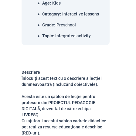
Age
:
Kids
Category
:
Interactive lessons
Grade
:
Preschool
Topic
:
Integrated activity
Descriere
Înlocuiți acest text cu o descriere a lecției
dumneavoastră (incluzând obiectivele).
Acesta este un șablon de lecție pentru
profesorii din PROIECTUL PEDAGOGIE
DIGITALĂ, dezvoltat de către echipa
LIVRESQ.
Cu ajutorul acestui șablon cadrele didactice
pot realiza resurse educaționale deschise
(RED-uri).