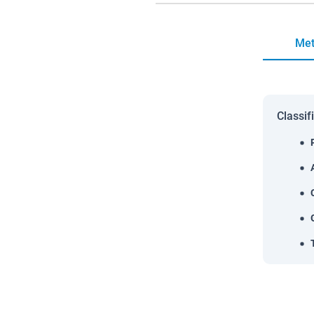
Met
Classif