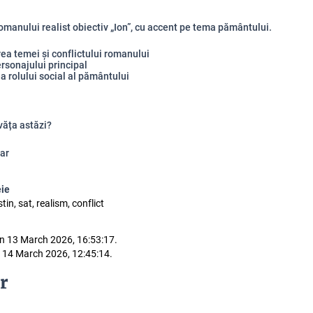
omanului realist obiectiv „Ion”, cu accent pe tema pământului.
area temei și conflictului romanului
ersonajului principal
ea rolului social al pământului
văța astăzi?
ar
eie
in, sat, realism, conflict
n 13 March 2026, 16:53:17.
 14 March 2026, 12:45:14.
r