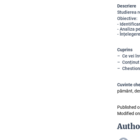
Descriere
Studierea r
Obiective:
- Identific
- Analiza p
- Înțeleger
Cuprins
Ce vei în
Conținut
Chestion
Cuvinte ch
pământ, dest
Published o
Modified on
Autho