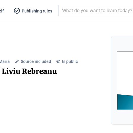
lf
Publishing rules
Maria
Source included
Is public
 Liviu Rebreanu