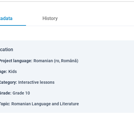
adata
History
ication
Project language
:
Romanian (ro, Română)
Age
:
Kids
Category
:
Interactive lessons
Grade
:
Grade 10
Topic
:
Romanian Language and Literature