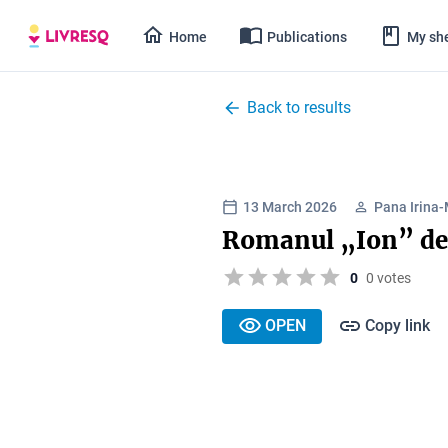
Home
Publications
My she
Back to results
13 March 2026
Pana Irina-
Romanul „Ion” de
0
0 votes
OPEN
Copy link