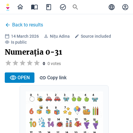
Back to results
14 March 2026
Nițu Adina
Source included
Is public
Numerația 0-31
0
0 votes
OPEN
Copy link