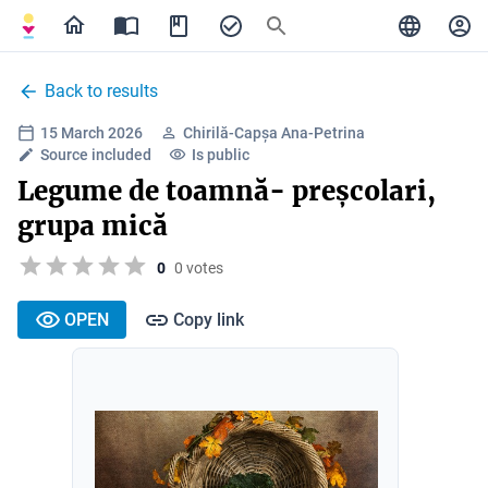
Back to results
15 March 2026
Chirilă-Capșa Ana-Petrina
Source included
Is public
Legume de toamnă- preșcolari,
grupa mică
0
0 votes
OPEN
Copy link