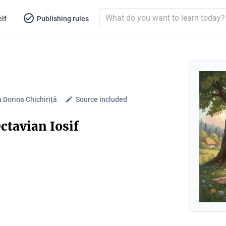
lf
Publishing rules
 Dorina Chichiriță
Source included
ctavian Iosif