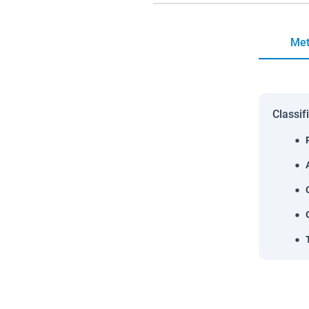
Met
Classif