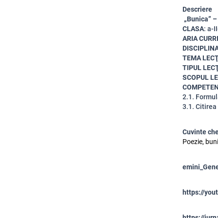
Descriere
„Bunica” –
CLASA
: a-I
ARIA CURR
DISCIPLIN
TEMA LECŢ
TIPUL LECŢ
SCOPUL LE
COMPETENȚ
2.1. Formul
3.1. Citire
Cuvinte ch
Poezie, buni
emini_Gene
https://yo
https://jur