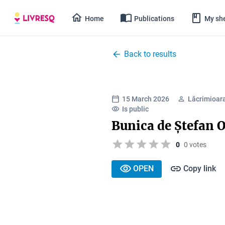
Home
Publications
My she
Back to results
15 March 2026
Lăcrimioara
Is public
Bunica de Ștefan O
0
0 votes
OPEN
Copy link