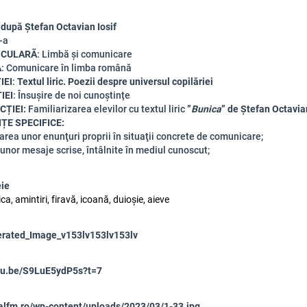
 după Ștefan Octavian Iosif
I-a
ICULARÃ
: Limbă și comunicare
A
: Comunicare în limba română
IEI
:
Textul liric. Poezii despre universul copilăriei
IEI
:
Însușire de noi cunoștințe
CȚIEI:
Familiarizarea
elevilor cu textul liric
”
Bunica
” de Ștefan Octavian
E SPECIFICE:
area unor enunţuri proprii în situaţii concrete de comunicare;
a unor mesaje scrise, întâlnite în mediul cunoscut;
eie
ca, amintiri, firavă, icoană, duioșie, aieve
rated_Image_v153lv153lv153lv
utu.be/S9LuE5ydP5s?t=7
nalfm.ro/wp-content/uploads/2023/03/1-33.jpg