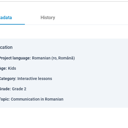
adata
History
ication
Project language
:
Romanian (ro, Română)
Age
:
Kids
Category
:
Interactive lessons
Grade
:
Grade 2
Topic
:
Communication in Romanian