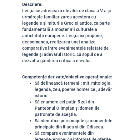
Descriere:
Lecția se adresează elevilor de clasa a V-a și
urmărește familiarizarea acestora cu
legendele și miturile Greciei antice, ca parte
fundamentală a moștenirii culturale a
antichității europene. Lecția își propune,
deasemenea, realizarea unei analize
comparative între evenimentele relatate de
legende și adevărul istoric, cu sopul de a
dezvolta gândirea critică a elevilor.
Competențe derivate/obiective operaționale:
Să definească termenii: mit, mitologie,
legendă, zeu, poeme homerice , adevăr
istoric.
Să enumere cel puțin 5 zei din
Panteonul Olimpian și domeniile
patronate de aceștia.
Să identifice personajele și momentele
principale din Iliada și din Odiseea.
Să compare evenimentele din
legende/epopei cu informațiile oferite