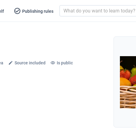
lf
Publishing rules
ea
Source included
Is public