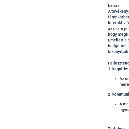
Leírás
A tevékeny
témakörbe
Interaktív 
az őszre je
hogy megfi
Emellett a
hallgatást,
bizonyítják
Fejleszten
1. kognitív:
Az ős
méret
2. kommuni
A me
egys
Tartalom