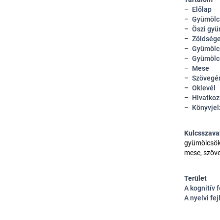
Előlap
Gyümölc
Öszi gyü
Zöldsége
Gyümölcs
Gyümölcs
Mese
Szövegér
Oklevél
Hivatko
Könyvjel
Kulcsszava
gyümölcsök,
mese, szöv
Terület
A kognitív 
A nyelvi fe