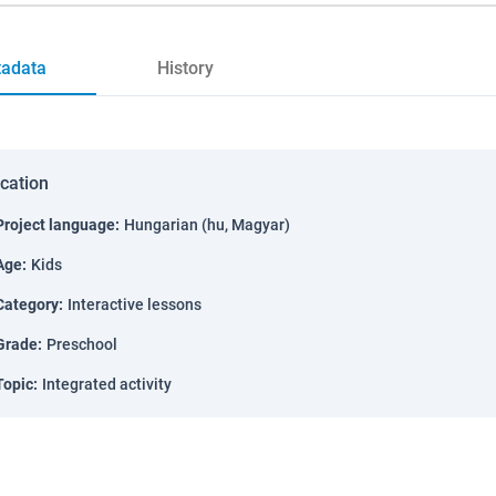
adata
History
ication
Project language
:
Hungarian (hu, Magyar)
Age
:
Kids
Category
:
Interactive lessons
Grade
:
Preschool
Topic
:
Integrated activity