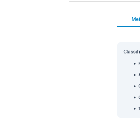
Met
Classif