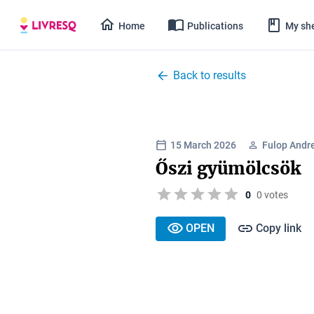
Home
Publications
My she
Back to results
15 March 2026
Fulop Andr
Őszi gyümölcsök
0
0 votes
OPEN
Copy link