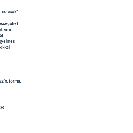
ümölcsök”
pességüket
t arra,
ől.
igyelmes
gekkel
zín, forma,
ése