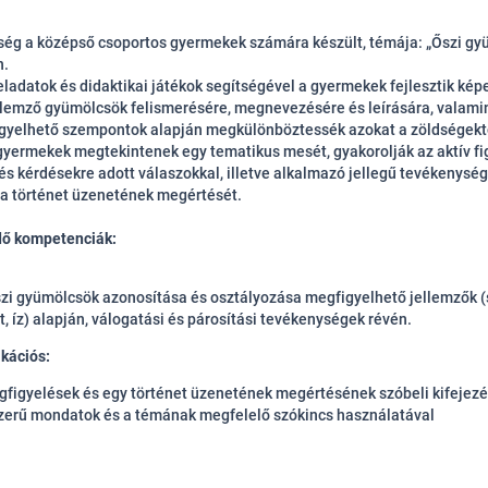
ség a középső csoportos gyermekek számára készült, témája: „Őszi gy
n.
feladatok és didaktikai játékok segítségével a gyermekek fejlesztik ké
llemző gyümölcsök felismerésére, megnevezésére és leírására, valamin
gyelhető szempontok alapján megkülönböztessék azokat a zöldségekt
 gyermekek megtekintenek egy tematikus mesét, gyakorolják az aktív f
 és kérdésekre adott válaszokkal, illetve alkalmazó jellegű tevékenysé
 a történet üzenetének megértését.
dő kompetenciák:
zi gyümölcsök azonosítása és osztályozása megfigyelhető jellemzők (s
, íz) alapján, válogatási és párosítási tevékenységek révén.
kációs:
gfigyelések és egy történet üzenetének megértésének szóbeli kifejez
zerű mondatok és a témának megfelelő szókincs használatával