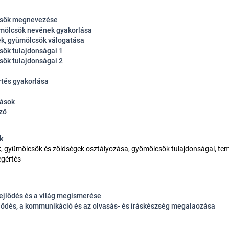
sök megnevezése
mölcsök nevének gyakorlása
k, gyümölcsök válogatása
ök tulajdonságai 1
ök tulajdonságai 2
tés gyakorlása
zások
ző
k
 gyümölcsök és zöldségek osztályozása, gyömölcsök tulajdonságai, te
egértés
fejlődés és a világ megismerése
jlődés, a kommunikáció és az olvasás- és íráskészség megalaozása