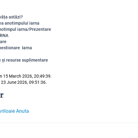
văța astăzi?
ea anotimpului iarna
notimpul iarna/Prezentare
ARNA
are
hestionare Iarna
e și resurse suplimentare
n 15 March 2026, 20:49:39.
 23 June 2026, 09:51:36.
r
riloaie Anuta