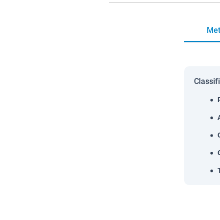
Met
Classif