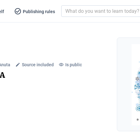
lf
Publishing rules
Anuta
Source included
Is public
A