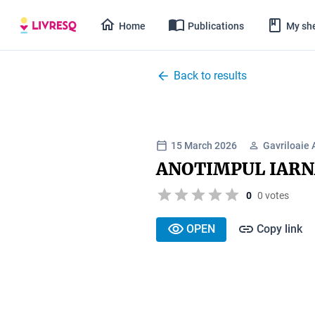
Home
Publications
My she
Back to results
15 March 2026
Gavriloaie 
ANOTIMPUL IARN
0
0 votes
OPEN
Copy link