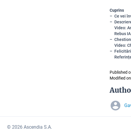
Cuprins
Ce vei în
Descrier
Video: A
Rebus I
Chestion
Video: C
Felicitări
Referinț
Published o
Modified on
Autho
Gav
© 2026 Ascendia S.A.