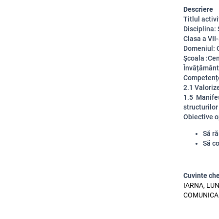
Descriere
Titlul activ
Disciplina:
Clasa a VII
Domeniul: 
Școala :Cen
Învățământ 
Competențe
2.1 Valori
1.5 Manife
structurilo
Obiective o
Să ră
Să co
Cuvinte ch
IARNA, LUN
COMUNICAR