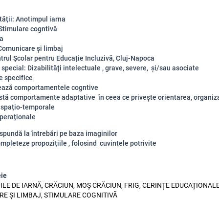
ității: Anotimpul iarna
 Stimulare cogntivă
-a
Comunicare și limbaj
trul Școlar pentru Educație Incluzivă, Cluj-Napoca
special: Dizabilități intelectuale , grave, severe, și/sau asociate
 specifice
zează comportamentele cogntive
stă comportamente adaptative în ceea ce privește orientarea, organiz
r spațio-temporale
peraționale
spundă la întrebări pe baza imaginilor
mpleteze propozițiile , folosind cuvintele potrivite
eie
ILE DE IARNĂ, CRĂCIUN, MOȘ CRĂCIUN, FRIG, CERINȚE EDUCAȚIONALE
E ȘI LIMBAJ, STIMULARE COGNITIVĂ