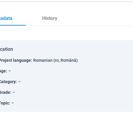
adata
History
ication
Project language
:
Romanian (ro, Română)
Age
:
–
Category
:
–
Grade
:
–
Topic
:
–