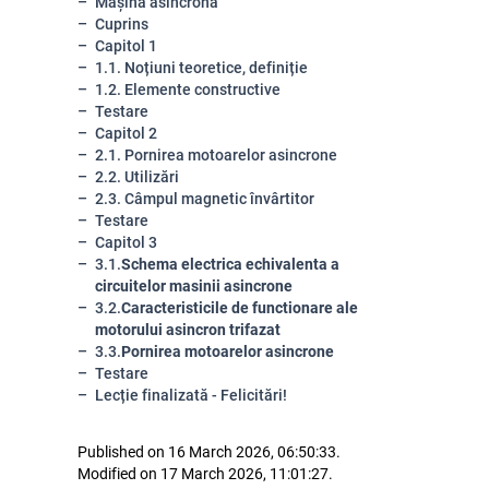
Mașina asincronă
Cuprins
Capitol 1
1.1. Noțiuni teoretice, definiție
1.2. Elemente constructive
Testare
Capitol 2
2.1. Pornirea motoarelor asincrone
2.2. Utilizări
2.3. Câmpul magnetic învârtitor
Testare
Capitol 3
3.1.
Schema electrica echivalenta a
circuitelor masinii asincrone
3.2.
Caracteristicile de functionare ale
motorului asincron trifazat
3.3.
Pornirea motoarelor asincrone
Testare
Lecție finalizată - Felicitări!
Published on 16 March 2026, 06:50:33.
Modified on 17 March 2026, 11:01:27.