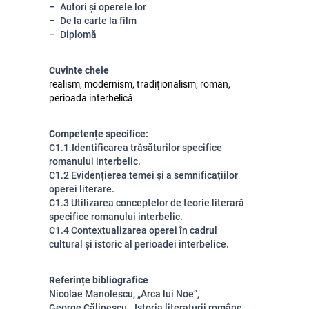
Autori și operele lor
De la carte la film
Diplomă
Cuvinte cheie
realism, modernism, tradiționalism, roman,
perioada interbelică
Competențe specifice:
C1.1.Identificarea trăsăturilor specifice
romanului interbelic.
C1.2 Evidențierea temei și a semnificațiilor
operei literare.
C1.3 Utilizarea conceptelor de teorie literară
specifice romanului interbelic.
C1.4 Contextualizarea operei în cadrul
cultural și istoric al perioadei interbelice.
Referințe bibliografice
Nicolae Manolescu, „Arca lui Noe”,
George Călinescu, „Istoria literaturii române