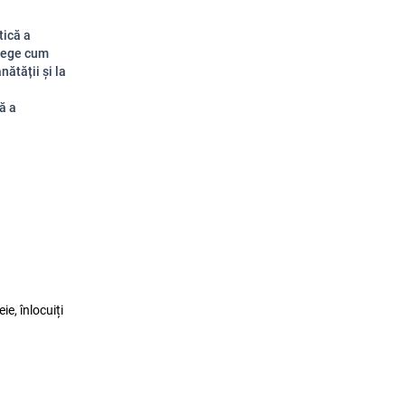
tică a
elege cum
nătății și la
a
ă a
ie, înlocuiți