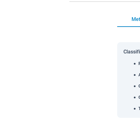
Met
Classif