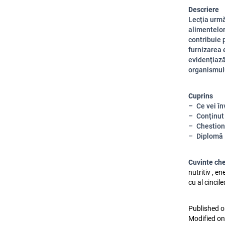
Descriere
Lecția urmă
alimentelor
contribuie p
furnizarea 
evidențiază
organismul
Cuprins
Ce vei în
Conținut
Chestion
Diplomă
Cuvinte ch
nutritiv , en
cu al cincil
Published o
Modified on