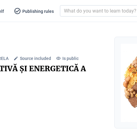
lf
Publishing rules
RELA
Source included
Is public
IVĂ ȘI ENERGETICĂ A