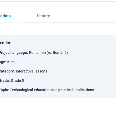
adata
History
ication
Project language
:
Romanian (ro, Română)
Age
:
Kids
Category
:
Interactive lessons
Grade
:
Grade 5
Topic
:
Technological education and practical applications