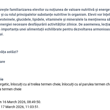
rește familiarizarea elevilor cu noțiunea de valoare nutritivă și energe
 și cu rolul principalelor substanțe nutritive în organism. Elevii vor înț
roteinele, glucidele, lipidele, vitaminele și mineralele la menținerea să
energiei necesare desfășurării activităților zilnice. De asemenea, lecți
 importanța unei alimentații echilibrate pentru dezvoltarea armonioas
ui.
văța astăzi?
are
eie
ergetic, înlocuiți cu al treilea termen cheie, înlocuiți cu al parulea termen che
ea termen cheie
n 16 March 2026, 08:49:50.
 17 March 2026, 11:03:51.