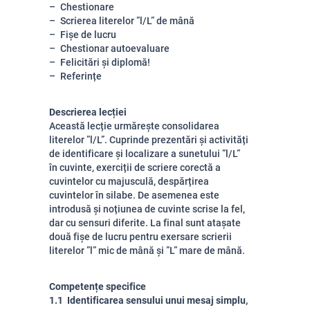
Chestionare
Scrierea literelor ”l/L” de mână
Fișe de lucru
Chestionar autoevaluare
Felicitări și diplomă!
Referințe
Descrierea lecției
Această lecție urmărește consolidarea
literelor ”l/L”. Cuprinde prezentări și activități
de identificare și localizare a sunetului ”l/L”
în cuvinte, exerciții de scriere corectă a
cuvintelor cu majusculă, despărțirea
cuvintelor în silabe. De asemenea este
introdusă și noțiunea de cuvinte scrise la fel,
dar cu sensuri diferite. La final sunt atașate
două fișe de lucru pentru exersare scrierii
literelor ”l” mic de mână și ”L” mare de mână.
Competențe specifice
1.1 Identificarea sensului unui mesaj simplu,