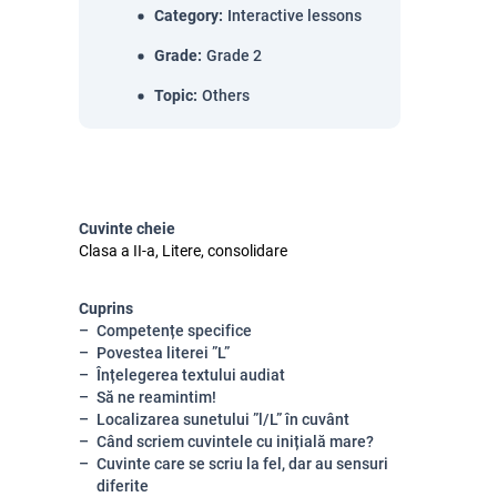
Category
:
Interactive lessons
Grade
:
Grade 2
Topic
:
Others
Cuvinte cheie
Clasa a II-a, Litere, consolidare
Cuprins
Competențe specifice
Povestea literei ”L”
Înțelegerea textului audiat
Să ne reamintim!
Localizarea sunetului ”l/L” în cuvânt
Când scriem cuvintele cu inițială mare?
Cuvinte care se scriu la fel, dar au sensuri
diferite