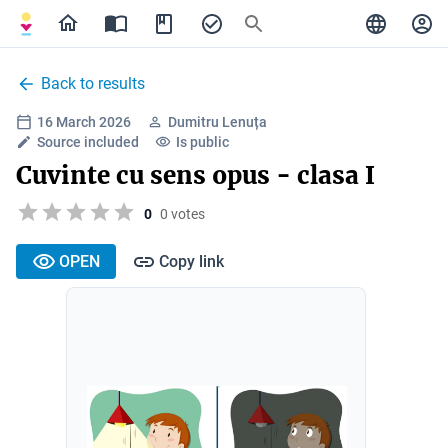
Back to results
16 March 2026
Dumitru Lenuța
Source included
Is public
Cuvinte cu sens opus - clasa I
0
0 votes
OPEN
Copy link