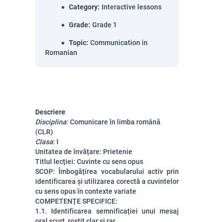
Category
:
Interactive lessons
Grade
:
Grade 1
Topic
:
Communication in
Romanian
Descriere
Disciplina
: Comunicare în limba română
(CLR)
Clasa
: I
Unitatea de învățare: Prietenie
Titlul lecției: Cuvinte cu sens opus
SCOP:
Îmbogățirea vocabularului activ prin
identificarea și utilizarea corectă a cuvintelor
cu sens opus în contexte variate
COMPETENȚE SPECIFICE:
1.1. Identificarea semnificației unui mesaj
oral scurt, rostit clar și rar