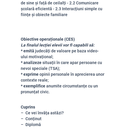
de sine și față de ceilalți - 2.2 Comunicare
școlară eficientă - 2.3 Interacțiuni simple cu
ființe și obiecte familiare
Obiective operaționale (CES)
La finalul lecției elevii vor fi capabili să:
* emită
judecăți de valoare pe baza video-
ului motivațional;
* analizeze
situații în care apar persoane cu
nevoi speciale (TSA);
* exprime
opinii personale în aprecierea unor
contexte reale;
* exemplifice
anumite circumstanțe cu un
pronunțat civic.
Cuprins
Ce vei învăța astăzi?
Conținut
Diplomă