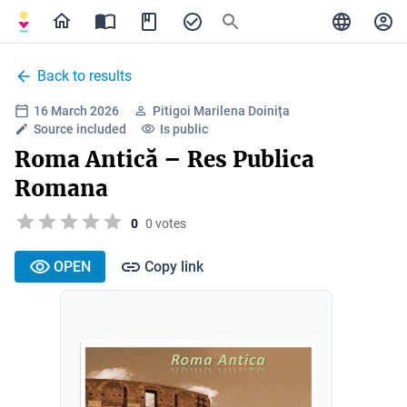
Back to results
16 March 2026
Pitigoi Marilena Doinița
Source included
Is public
Roma Antică – Res Publica
Romana
0
0 votes
OPEN
Copy link