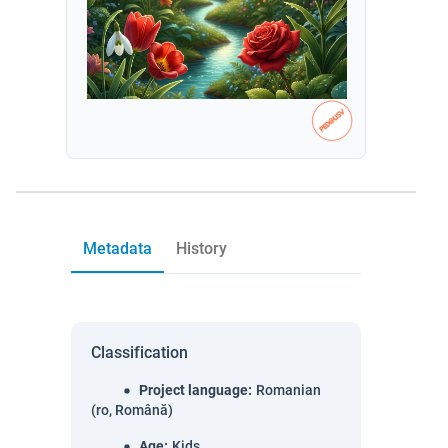
Metadata
History
Classification
Project language
:
Romanian
(ro, Română)
Age
:
Kids