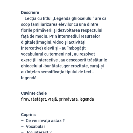
Descriere
Lecția cu titlul „Legenda ghiocelului” are ca
scop familiarizarea elevilor cu una dintre
florile primăverii și dezvoltarea respectului
față de mediu. Prin intermediul resurselor
digitale(imagini, video și activități
intercative) elevii și - au îmbogățit
vocabularul cu termeni noi , au rezolvat
exerciții interactive , au descoperit trăsăturile
ghiocelului -bunătate, generozitate, curaj-și
au înțeles semnificația tipului de text -
legendă.
Cuvinte cheie
firav, răsfățat, vrajă, primăvara, legenda
Cuprins
Ce vei învăța astăzi?
Vocabular
Joc interactiv