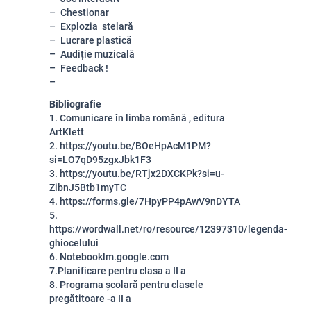
Chestionar
Explozia stelară
Lucrare plastică
Audiție muzicală
Feedback !
Bibliografie
1. Comunicare în limba română , editura
ArtKlett
2. https://youtu.be/BOeHpAcM1PM?
si=LO7qD95zgxJbk1F3
3. https://youtu.be/RTjx2DXCKPk?si=u-
ZibnJ5Btb1myTC
4. https://forms.gle/7HpyPP4pAwV9nDYTA
5.
https://wordwall.net/ro/resource/12397310/legenda-
ghiocelului
6. Notebooklm.google.com
7.Planificare pentru clasa a II a
8. Programa școlară pentru clasele
pregătitoare -a II a