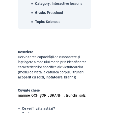
Category
:
Interactive lessons
Grade
:
Preschool
Topic
:
Sciences
Descriere
Dezvoltarea capacității de cunoaștere și
înțelegere a mediului marin prin identificarea
caracteristicilor specifice ale viețuitoarelor
(mediu de viață, alcătuirea corpului:
trunchi
acoperit cu solzi
,
înotătoare
, branhii)
Cuvinte cheie
marime, OCHIȘORI , BRANHII , trunchi , solzi
Ce vei învăța astăzi?