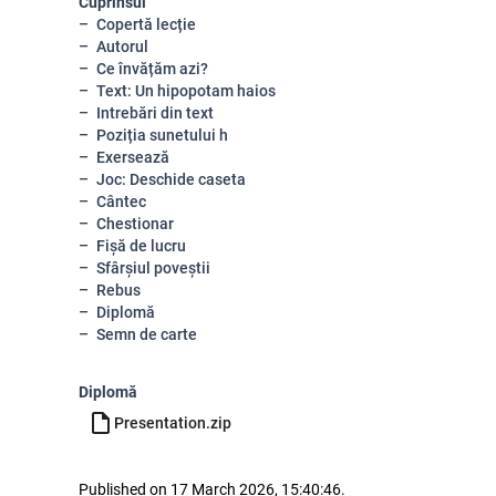
Cuprinsul
Copertă lecție
Autorul
Ce învățăm azi?
Text: Un hipopotam haios
Intrebări din text
Poziția sunetului h
Exersează
Joc: Deschide caseta
Cântec
Chestionar
Fișă de lucru
Sfârșiul poveștii
Rebus
Diplomă
Semn de carte
Diplomă
Presentation.zip
Published on 17 March 2026, 15:40:46.