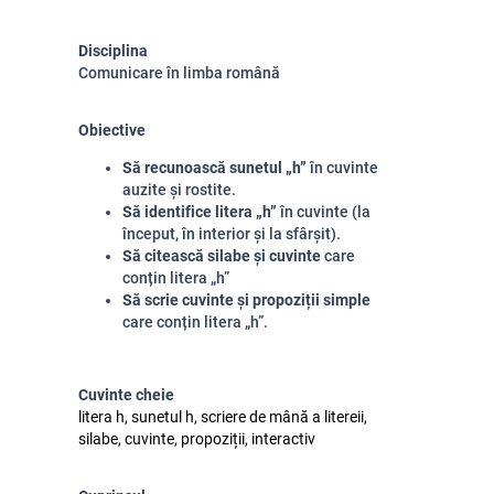
Disciplina
Comunicare în limba română
Obiective
Să recunoască sunetul „h”
în cuvinte
auzite și rostite.
Să identifice litera „h”
în cuvinte (la
început, în interior și la sfârșit).
Să citească silabe și cuvinte
care
conțin litera „h”
Să scrie cuvinte și propoziții simple
care conțin litera „h”.
Cuvinte cheie
litera h, sunetul h, scriere de mână a litereii,
silabe, cuvinte, propoziții, interactiv