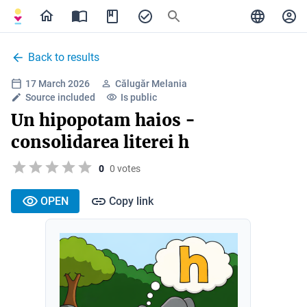
Back to results
17 March 2026
Călugăr Melania
Source included
Is public
Un hipopotam haios -
consolidarea literei h
0
0 votes
OPEN
Copy link