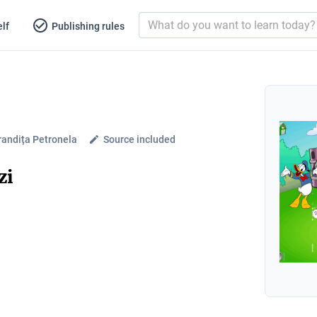
lf
Publishing rules
andița Petronela
Source included
zi