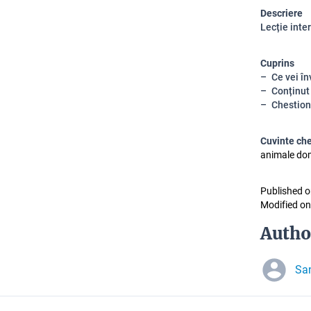
Descriere
Lecție inte
Cuprins
Ce vei în
Conținut
Chestion
Cuvinte ch
animale dom
Published o
Modified on
Autho
Sa