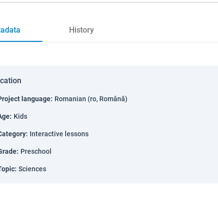
adata
History
ication
Project language
:
Romanian (ro, Română)
Age
:
Kids
Category
:
Interactive lessons
Grade
:
Preschool
Topic
:
Sciences