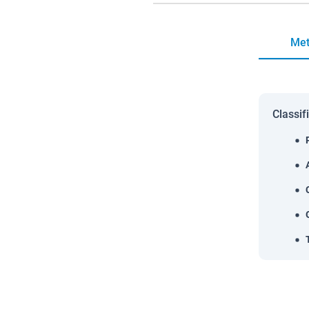
Met
Classif