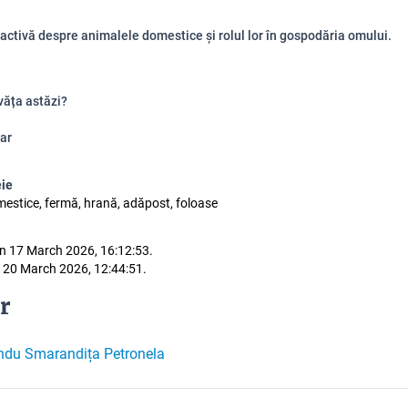
ractivă despre animalele domestice și rolul lor în gospodăria omului.
văța astăzi?
ar
eie
estice, fermă, hrană, adăpost, foloase
n 17 March 2026, 16:12:53.
 20 March 2026, 12:44:51.
r
ndu Smarandița Petronela