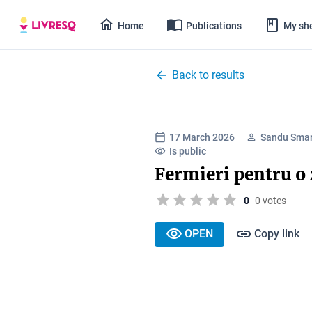
Home
Publications
My she
Back to results
17 March 2026
Sandu Smar
Is public
Fermieri pentru o 
0
0 votes
OPEN
Copy link